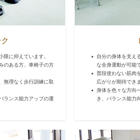
ーク
小限に抑えています。
自分の身体を支え
みのある方、車椅子の方
な全身運動が可能
普段使わない筋肉
、無理なく歩行訓練に取
広がりが期待でき
身体を色々な方向
バランス能力アップの運
き、バランス能力