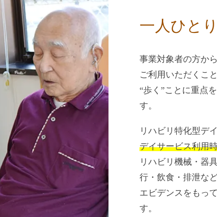
一人ひと
事業対象者の方か
ご利用いただくこ
“歩く”ことに重点
す。
リハビリ特化型デ
デイサービス利用
リハビリ機械・器具
行・飲食・排泄な
エビデンスをもっ
す。